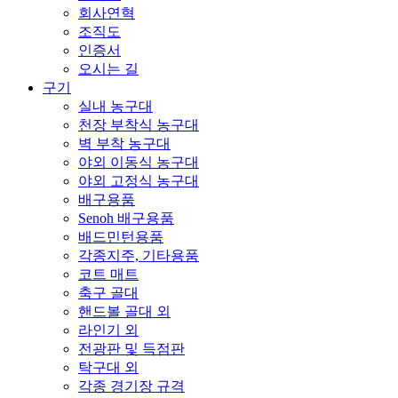
회사연혁
조직도
인증서
오시는 길
구기
실내 농구대
천장 부착식 농구대
벽 부착 농구대
야외 이동식 농구대
야외 고정식 농구대
배구용품
Senoh 배구용품
배드민턴용품
각종지주, 기타용품
코트 매트
축구 골대
핸드볼 골대 외
라인기 외
전광판 및 득점판
탁구대 외
각종 경기장 규격