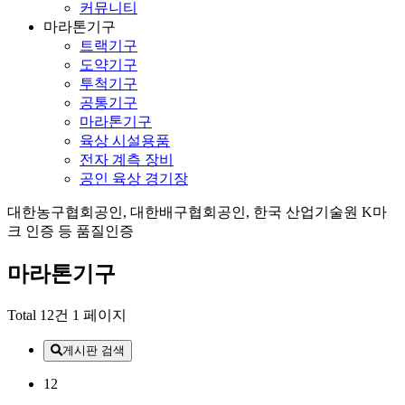
커뮤니티
마라톤기구
트랙기구
도약기구
투척기구
공통기구
마라톤기구
육상 시설용품
전자 계측 장비
공인 육상 경기장
대한농구협회공인, 대한배구협회공인, 한국 산업기술원 K마
크 인증 등 품질인증
마라톤기구
Total 12건
1 페이지
게시판 검색
12