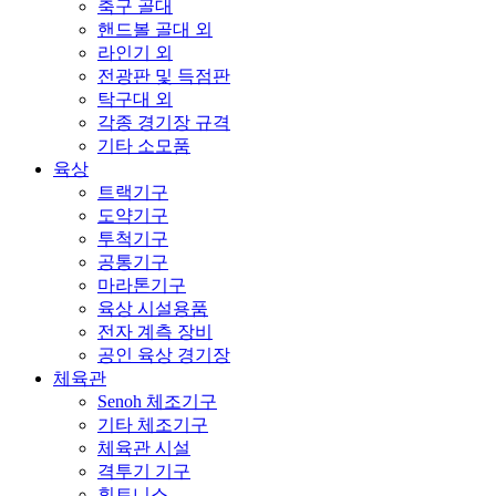
축구 골대
핸드볼 골대 외
라인기 외
전광판 및 득점판
탁구대 외
각종 경기장 규격
기타 소모품
육상
트랙기구
도약기구
투척기구
공통기구
마라톤기구
육상 시설용품
전자 계측 장비
공인 육상 경기장
체육관
Senoh 체조기구
기타 체조기구
체육관 시설
격투기 기구
휘트니스