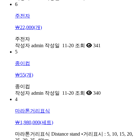
6
주전자
￦22,000(개)
주전자
작성자
admin
작성일
11-20
조회
341
5
종이컵
￦55(개)
종이컵
작성자
admin
작성일
11-20
조회
340
4
마라톤거리표식
￦1,980,000(세트)
마라톤거리표식 Distance stand •거리표시 : 5, 10, 15, 20,