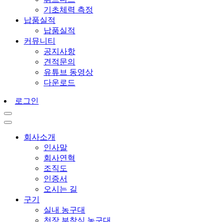
기초체력 측정
납품실적
납품실적
커뮤니티
공지사항
견적문의
유튜브 동영상
다운로드
로그인
회사소개
인사말
회사연혁
조직도
인증서
오시는 길
구기
실내 농구대
천장 부착식 농구대