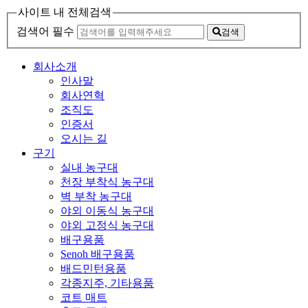
사이트 내 전체검색
검색어 필수
검색
회사소개
인사말
회사연혁
조직도
인증서
오시는 길
구기
실내 농구대
천장 부착식 농구대
벽 부착 농구대
야외 이동식 농구대
야외 고정식 농구대
배구용품
Senoh 배구용품
배드민턴용품
각종지주, 기타용품
코트 매트