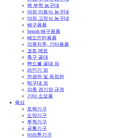
벽 부착 농구대
야외 이동식 농구대
야외 고정식 농구대
배구용품
Senoh 배구용품
배드민턴용품
각종지주, 기타용품
코트 매트
축구 골대
핸드볼 골대 외
라인기 외
전광판 및 득점판
탁구대 외
각종 경기장 규격
기타 소모품
육상
트랙기구
도약기구
투척기구
공통기구
마라톤기구