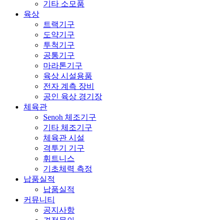
기타 소모품
육상
트랙기구
도약기구
투척기구
공통기구
마라톤기구
육상 시설용품
전자 계측 장비
공인 육상 경기장
체육관
Senoh 체조기구
기타 체조기구
체육관 시설
격투기 기구
휘트니스
기초체력 측정
납품실적
납품실적
커뮤니티
공지사항