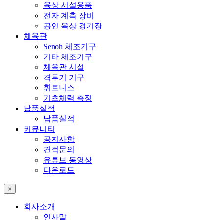
육상 시설용품
전자 계측 장비
공인 육상 경기장
체육관
Senoh 체조기구
기타 체조기구
체육관 시설
격투기 기구
휘트니스
기초체력 측정
납품실적
납품실적
커뮤니티
공지사항
견적문의
유튜브 동영상
다운로드
×
회사소개
인사말