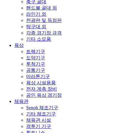
축구 골대
핸드볼 골대 외
라인기 외
전광판 및 득점판
탁구대 외
각종 경기장 규격
기타 소모품
육상
트랙기구
도약기구
투척기구
공통기구
마라톤기구
육상 시설용품
전자 계측 장비
공인 육상 경기장
체육관
Senoh 체조기구
기타 체조기구
체육관 시설
격투기 기구
휘트니스