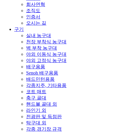
회사연혁
조직도
인증서
오시는 길
구기
실내 농구대
천장 부착식 농구대
벽 부착 농구대
야외 이동식 농구대
야외 고정식 농구대
배구용품
Senoh 배구용품
배드민턴용품
각종지주, 기타용품
코트 매트
축구 골대
핸드볼 골대 외
라인기 외
전광판 및 득점판
탁구대 외
각종 경기장 규격