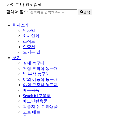
사이트 내 전체검색
검색어 필수
검색
회사소개
인사말
회사연혁
조직도
인증서
오시는 길
구기
실내 농구대
천장 부착식 농구대
벽 부착 농구대
야외 이동식 농구대
야외 고정식 농구대
배구용품
Senoh 배구용품
배드민턴용품
각종지주, 기타용품
코트 매트