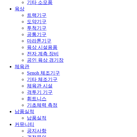
기타 소모품
육상
트랙기구
도약기구
투척기구
공통기구
마라톤기구
육상 시설용품
전자 계측 장비
공인 육상 경기장
체육관
Senoh 체조기구
기타 체조기구
체육관 시설
격투기 기구
휘트니스
기초체력 측정
납품실적
납품실적
커뮤니티
공지사항