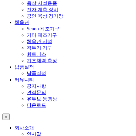
육상 시설용품
전자 계측 장비
공인 육상 경기장
체육관
Senoh 체조기구
기타 체조기구
체육관 시설
격투기 기구
휘트니스
기초체력 측정
납품실적
납품실적
커뮤니티
공지사항
견적문의
유튜브 동영상
다운로드
×
회사소개
인사말