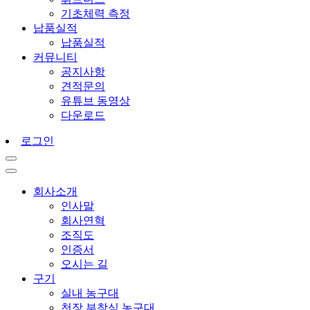
기초체력 측정
납품실적
납품실적
커뮤니티
공지사항
견적문의
유튜브 동영상
다운로드
로그인
회사소개
인사말
회사연혁
조직도
인증서
오시는 길
구기
실내 농구대
천장 부착식 농구대