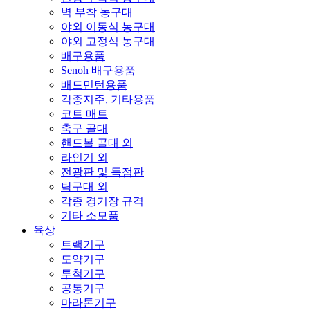
벽 부착 농구대
야외 이동식 농구대
야외 고정식 농구대
배구용품
Senoh 배구용품
배드민턴용품
각종지주, 기타용품
코트 매트
축구 골대
핸드볼 골대 외
라인기 외
전광판 및 득점판
탁구대 외
각종 경기장 규격
기타 소모품
육상
트랙기구
도약기구
투척기구
공통기구
마라톤기구