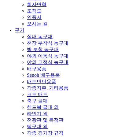
회사연혁
조직도
인증서
오시는 길
구기
실내 농구대
천장 부착식 농구대
벽 부착 농구대
야외 이동식 농구대
야외 고정식 농구대
배구용품
Senoh 배구용품
배드민턴용품
각종지주, 기타용품
코트 매트
축구 골대
핸드볼 골대 외
라인기 외
전광판 및 득점판
탁구대 외
각종 경기장 규격