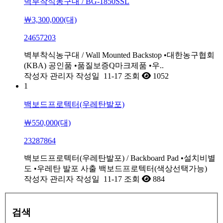
벽부착식농구대 / BG-1850SSL
￦3,300,000(대)
24657203
벽부착식농구대 / Wall Mounted Backstop •대한농구협회
(KBA) 공인품 •품질보증Q마크제품 •우..
작성자
관리자
작성일
11-17
조회
1052
1
백보드프로텍터(우레탄발포)
￦550,000(대)
23287864
백보드프로텍터(우레탄발포) / Backboard Pad •설치비별
도 •우레탄 발포 사출 백보드프로텍터(색상선택가능)
작성자
관리자
작성일
11-17
조회
884
검색