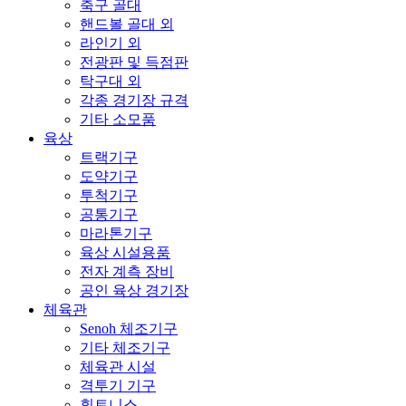
축구 골대
핸드볼 골대 외
라인기 외
전광판 및 득점판
탁구대 외
각종 경기장 규격
기타 소모품
육상
트랙기구
도약기구
투척기구
공통기구
마라톤기구
육상 시설용품
전자 계측 장비
공인 육상 경기장
체육관
Senoh 체조기구
기타 체조기구
체육관 시설
격투기 기구
휘트니스