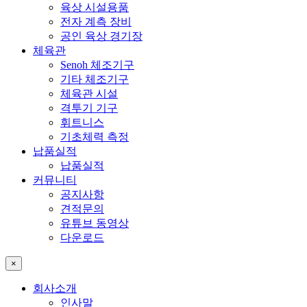
육상 시설용품
전자 계측 장비
공인 육상 경기장
체육관
Senoh 체조기구
기타 체조기구
체육관 시설
격투기 기구
휘트니스
기초체력 측정
납품실적
납품실적
커뮤니티
공지사항
견적문의
유튜브 동영상
다운로드
×
회사소개
인사말