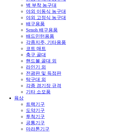
벽 부착 농구대
야외 이동식 농구대
야외 고정식 농구대
배구용품
Senoh 배구용품
배드민턴용품
각종지주, 기타용품
코트 매트
축구 골대
핸드볼 골대 외
라인기 외
전광판 및 득점판
탁구대 외
각종 경기장 규격
기타 소모품
육상
트랙기구
도약기구
투척기구
공통기구
마라톤기구