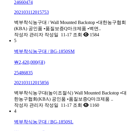
24660474
202103112015753
벽부착식농구대 / Wall Mounted Backstop •대한농구협회
(KBA) 공인품 •품질보증Q마크제품 •벽면..
작성자
관리자
작성일
11-17
조회
1584
5
벽부착식농구대 / BG-1850SM
￦2,420,000(대)
25486835
202103112015856
벽부착식농구대(높이조절식) Wall Mounted Backstop •대
한농구협회(KBA) 공인품 •품질보증Q마크제품 ..
작성자
관리자
작성일
11-17
조회
1160
4
벽부착식농구대 / BG-1850SL