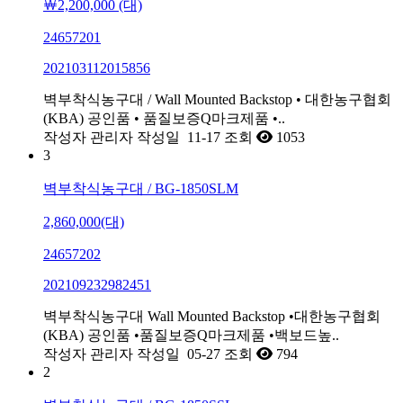
￦2,200,000 (대)
24657201
202103112015856
벽부착식농구대 / Wall Mounted Backstop • 대한농구협회
(KBA) 공인품 • 품질보증Q마크제품 •..
작성자
관리자
작성일
11-17
조회
1053
3
벽부착식농구대 / BG-1850SLM
2,860,000(대)
24657202
202109232982451
벽부착식농구대 Wall Mounted Backstop •대한농구협회
(KBA) 공인품 •품질보증Q마크제품 •백보드높..
작성자
관리자
작성일
05-27
조회
794
2