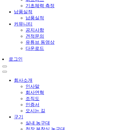
기초체력 측정
납품실적
납품실적
커뮤니티
공지사항
견적문의
유튜브 동영상
다운로드
로그인
회사소개
인사말
회사연혁
조직도
인증서
오시는 길
구기
실내 농구대
천장 부착식 농구대