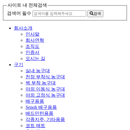
사이트 내 전체검색
검색어 필수
검색
회사소개
인사말
회사연혁
조직도
인증서
오시는 길
구기
실내 농구대
천장 부착식 농구대
벽 부착 농구대
야외 이동식 농구대
야외 고정식 농구대
배구용품
Senoh 배구용품
배드민턴용품
각종지주, 기타용품
코트 매트