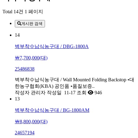
Total 14건
1 페이지
게시판 검색
14
벽부착수납식농구대 / DBG-1800A
￦7,700,000(대)
25486838
벽부착수납식농구대 / Wall Mounted Folding Backstop •대
한농구협회(KBA) 공인품 •품질보증..
작성자
관리자
작성일
11-17
조회
946
13
벽부착수납식농구대 / BG-1800AM
￦8,800,000(대)
24657194