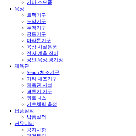
기타 소모품
육상
트랙기구
도약기구
투척기구
공통기구
마라톤기구
육상 시설용품
전자 계측 장비
공인 육상 경기장
체육관
Senoh 체조기구
기타 체조기구
체육관 시설
격투기 기구
휘트니스
기초체력 측정
납품실적
납품실적
커뮤니티
공지사항