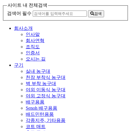
사이트 내 전체검색
검색어 필수
검색
회사소개
인사말
회사연혁
조직도
인증서
오시는 길
구기
실내 농구대
천장 부착식 농구대
벽 부착 농구대
야외 이동식 농구대
야외 고정식 농구대
배구용품
Senoh 배구용품
배드민턴용품
각종지주, 기타용품
코트 매트