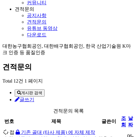
커뮤니티
견적문의
공지사항
견적문의
유튜브 동영상
다운로드
대한농구협회공인, 대한배구협회공인, 한국 산업기술원 K마
크 인증 등 품질인증
견적문의
Total 12건
1 페이지
게시판 검색
글쓰기
견적문의 목록
조
날
번호
제목
글쓴이
회
짜
접
기존 골대 (타사 제품) 에 자체 제작
06-