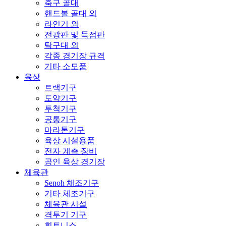
축구 골대
핸드볼 골대 외
라인기 외
전광판 및 득점판
탁구대 외
각종 경기장 규격
기타 소모품
육상
트랙기구
도약기구
투척기구
공통기구
마라톤기구
육상 시설용품
전자 계측 장비
공인 육상 경기장
체육관
Senoh 체조기구
기타 체조기구
체육관 시설
격투기 기구
휘트니스