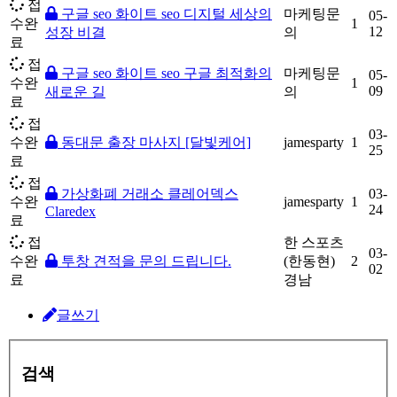
접
구글 seo 화이트 seo 디지털 세상의
마케팅문
05-
수완
1
12
성장 비결
의
료
접
구글 seo 화이트 seo 구글 최적화의
마케팅문
05-
수완
1
09
새로운 길
의
료
접
03-
수완
동대문 출장 마사지 [달빛케어]
jamesparty
1
25
료
접
가상화폐 거래소 클레어덱스
03-
수완
jamesparty
1
24
Claredex
료
접
한 스포츠
03-
수완
투창 견적을 문의 드립니다.
(한동현)
2
02
료
경남
글쓰기
검색