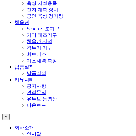
육상 시설용품
전자 계측 장비
공인 육상 경기장
체육관
Senoh 체조기구
기타 체조기구
체육관 시설
격투기 기구
휘트니스
기초체력 측정
납품실적
납품실적
커뮤니티
공지사항
견적문의
유튜브 동영상
다운로드
×
회사소개
인사말