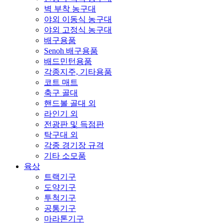
벽 부착 농구대
야외 이동식 농구대
야외 고정식 농구대
배구용품
Senoh 배구용품
배드민턴용품
각종지주, 기타용품
코트 매트
축구 골대
핸드볼 골대 외
라인기 외
전광판 및 득점판
탁구대 외
각종 경기장 규격
기타 소모품
육상
트랙기구
도약기구
투척기구
공통기구
마라톤기구