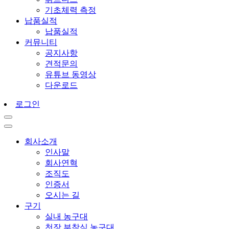
기초체력 측정
납품실적
납품실적
커뮤니티
공지사항
견적문의
유튜브 동영상
다운로드
로그인
회사소개
인사말
회사연혁
조직도
인증서
오시는 길
구기
실내 농구대
천장 부착식 농구대