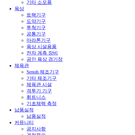
기타 소모품
육상
트랙기구
도약기구
투척기구
공통기구
마라톤기구
육상 시설용품
전자 계측 장비
공인 육상 경기장
체육관
Senoh 체조기구
기타 체조기구
체육관 시설
격투기 기구
휘트니스
기초체력 측정
납품실적
납품실적
커뮤니티
공지사항