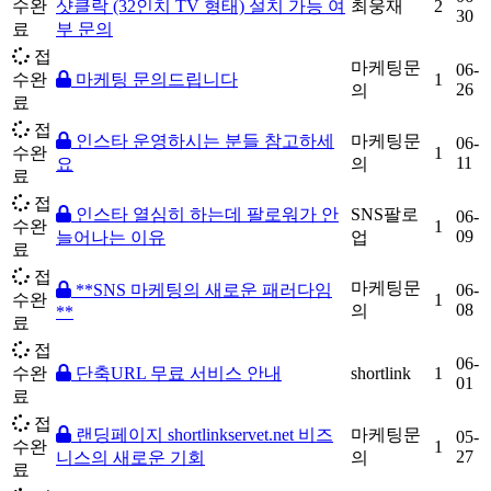
수완
샷클락 (32인치 TV 형태) 설치 가능 여
최웅재
2
30
료
부 문의
접
마케팅문
06-
수완
마케팅 문의드립니다
1
26
의
료
접
인스타 운영하시는 분들 참고하세
마케팅문
06-
수완
1
11
요
의
료
접
인스타 열심히 하는데 팔로워가 안
SNS팔로
06-
수완
1
09
늘어나는 이유
업
료
접
마케팅문
**SNS 마케팅의 새로운 패러다임
06-
수완
1
08
의
**
료
접
06-
수완
단축URL 무료 서비스 안내
shortlink
1
01
료
접
랜딩페이지 shortlinkservet.net 비즈
마케팅문
05-
수완
1
27
니스의 새로운 기회
의
료