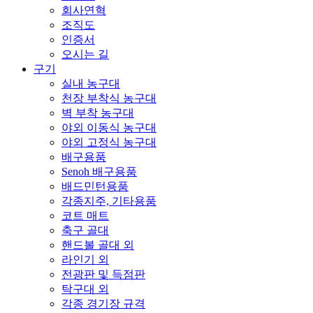
회사연혁
조직도
인증서
오시는 길
구기
실내 농구대
천장 부착식 농구대
벽 부착 농구대
야외 이동식 농구대
야외 고정식 농구대
배구용품
Senoh 배구용품
배드민턴용품
각종지주, 기타용품
코트 매트
축구 골대
핸드볼 골대 외
라인기 외
전광판 및 득점판
탁구대 외
각종 경기장 규격