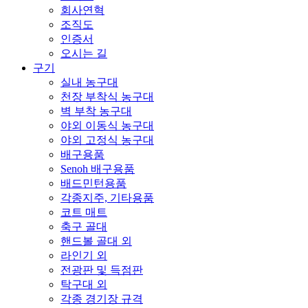
회사연혁
조직도
인증서
오시는 길
구기
실내 농구대
천장 부착식 농구대
벽 부착 농구대
야외 이동식 농구대
야외 고정식 농구대
배구용품
Senoh 배구용품
배드민턴용품
각종지주, 기타용품
코트 매트
축구 골대
핸드볼 골대 외
라인기 외
전광판 및 득점판
탁구대 외
각종 경기장 규격