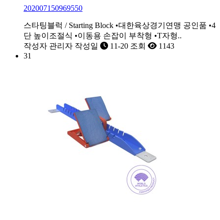
202007150969550
스타팅블럭 / Starting Block •대한육상경기연맹 공인품 •4
단 높이조절식 •이동용 손잡이 부착형 •T자형..
작성자
관리자
작성일
11-20
조회
1143
31