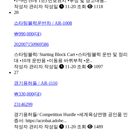
•1~9번 (9개 1조) 번호표시 •부정 및 경고내용..
작성자
관리자
작성일
11-20
조회
1118
28
스타팅블럭운반차 / AR-1008
￦990,000(대)
202007150969586
스타팅블럭/ Starting Block Cart •스타팅블럭 운반 및 정리
대 •10개 운반용 •이동용 바퀴부착 •운..
작성자
관리자
작성일
11-20
조회
1097
27
경기용허들 / AR-1110
￦330,000(대)
23146299
경기용허들/ Competition Hurdle •세계육상연맹 공인품 인
증서: https://acrobat.adobe...
작성자
관리자
작성일
11-20
조회
1489