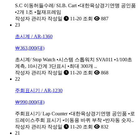
S.C 이동허들수레/ SLB. Cart •대한육상경기연맹 공인품
•2개 1조 •철재프레임
작성자
관리자
작성일
11-20
조회
887
23
초시계 / AR-1360
￦363,000(대)
초시계/ Stop Watch •시스템 스톱워치 SVA011 •1/100초
계측, 10시간계 3단표시 •최대 300개 ..
작성자
관리자
작성일
11-20
조회
868
22
주회표시기 / AR-1230
￦990,000(대)
주회표시기/ Lap Counter •대한육상경기연맹 공인품 •로
드레이스주회 표시기 •이동용 바퀴 부착 •반자동 숫자..
작성자
관리자
작성일
11-20
조회
832
21