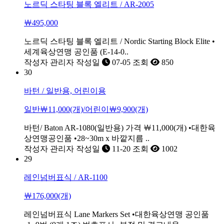
노르딕 스타팅 블록 엘리트 / AR-2005
￦495,000
노르딕 스타팅 블록 엘리트 / Nordic Starting Block Elite •
세계육상연맹 공인품 (E-14-0..
작성자
관리자
작성일
07-05
조회
850
30
바턴 / 일반용, 어린이용
일반￦11,000(개)/어린이￦9,900(개)
바턴/ Baton AR-1080(일반용) 가격 ￦11,000(개) •대한육
상연맹공인품 •28~30m x 바깥지름 ..
작성자
관리자
작성일
11-20
조회
1002
29
레인넘버표식 / AR-1100
￦176,000(개)
레인넘버표식 Lane Markers Set •대한육상연맹 공인품