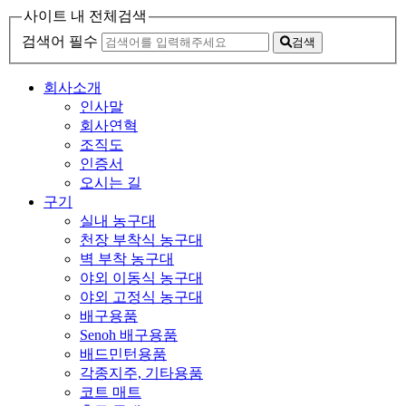
사이트 내 전체검색
검색어 필수
검색
회사소개
인사말
회사연혁
조직도
인증서
오시는 길
구기
실내 농구대
천장 부착식 농구대
벽 부착 농구대
야외 이동식 농구대
야외 고정식 농구대
배구용품
Senoh 배구용품
배드민턴용품
각종지주, 기타용품
코트 매트