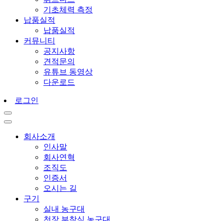
기초체력 측정
납품실적
납품실적
커뮤니티
공지사항
견적문의
유튜브 동영상
다운로드
로그인
회사소개
인사말
회사연혁
조직도
인증서
오시는 길
구기
실내 농구대
천장 부착식 농구대