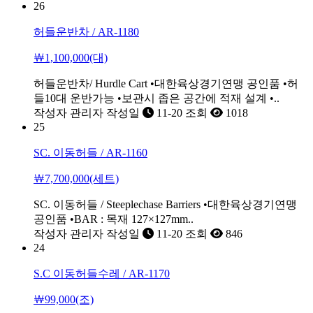
26
허들운반차 / AR-1180
￦1,100,000(대)
허들운반차/ Hurdle Cart •대한육상경기연맹 공인품 •허
들10대 운반가능 •보관시 좁은 공간에 적재 설계 •..
작성자
관리자
작성일
11-20
조회
1018
25
SC. 이동허들 / AR-1160
￦7,700,000(세트)
SC. 이동허들 / Steeplechase Barriers •대한육상경기연맹
공인품 •BAR : 목재 127×127mm..
작성자
관리자
작성일
11-20
조회
846
24
S.C 이동허들수레 / AR-1170
￦99,000(조)