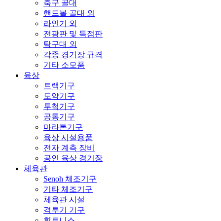
축구 골대
핸드볼 골대 외
라인기 외
전광판 및 득점판
탁구대 외
각종 경기장 규격
기타 소모품
육상
트랙기구
도약기구
투척기구
공통기구
마라톤기구
육상 시설용품
전자 계측 장비
공인 육상 경기장
체육관
Senoh 체조기구
기타 체조기구
체육관 시설
격투기 기구
휘트니스