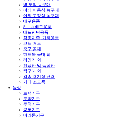
벽 부착 농구대
야외 이동식 농구대
야외 고정식 농구대
배구용품
Senoh 배구용품
배드민턴용품
각종지주, 기타용품
코트 매트
축구 골대
핸드볼 골대 외
라인기 외
전광판 및 득점판
탁구대 외
각종 경기장 규격
기타 소모품
육상
트랙기구
도약기구
투척기구
공통기구
마라톤기구