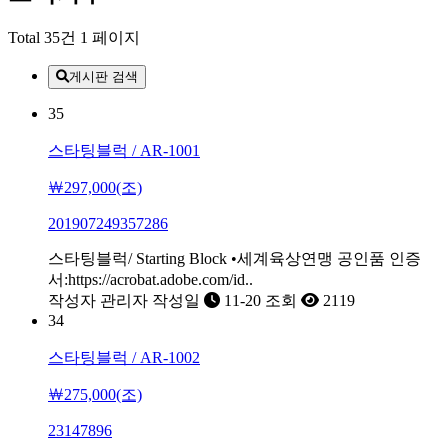
Total 35건
1 페이지
게시판 검색
35
스타팅블럭 / AR-1001
￦297,000(조)
201907249357286
스타팅블럭/ Starting Block •세계육상연맹 공인품 인증
서:https://acrobat.adobe.com/id..
작성자
관리자
작성일
11-20
조회
2119
34
스타팅블럭 / AR-1002
￦275,000(조)
23147896