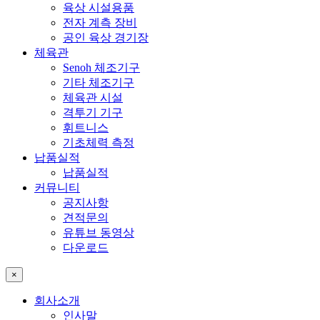
육상 시설용품
전자 계측 장비
공인 육상 경기장
체육관
Senoh 체조기구
기타 체조기구
체육관 시설
격투기 기구
휘트니스
기초체력 측정
납품실적
납품실적
커뮤니티
공지사항
견적문의
유튜브 동영상
다운로드
×
회사소개
인사말