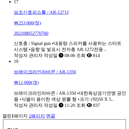
17
보조신호피스톨 / AR-1271J
￦253,000(정)
202108052770760
신호총 / Signal gun •대용량 스피커를 사용하는 스타트
시스템 •음향 및 빛표시 전자총 AR-1272전용 ..
작성자
관리자
작성일
08-06
조회
814
16
브레이크라인라바콘 / AR-1350
￦11,000(개)
브레이크라인라바콘 / AR-1350 •대한육상경기연맹 공인
품 •식별이 용이한 색상 원뿔 형 •크기: (약)50 X 5..
작성자
관리자
작성일
11-20
조회
837
열린
1
페이지
2
페이지
맨끝