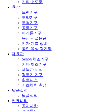
기타 소모품
육상
트랙기구
도약기구
투척기구
공통기구
마라톤기구
육상 시설용품
전자 계측 장비
공인 육상 경기장
체육관
Senoh 체조기구
기타 체조기구
체육관 시설
격투기 기구
휘트니스
기초체력 측정
납품실적
납품실적
커뮤니티
공지사항