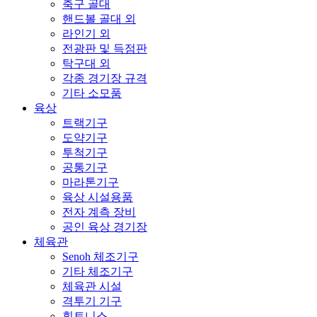
축구 골대
핸드볼 골대 외
라인기 외
전광판 및 득점판
탁구대 외
각종 경기장 규격
기타 소모품
육상
트랙기구
도약기구
투척기구
공통기구
마라톤기구
육상 시설용품
전자 계측 장비
공인 육상 경기장
체육관
Senoh 체조기구
기타 체조기구
체육관 시설
격투기 기구
휘트니스