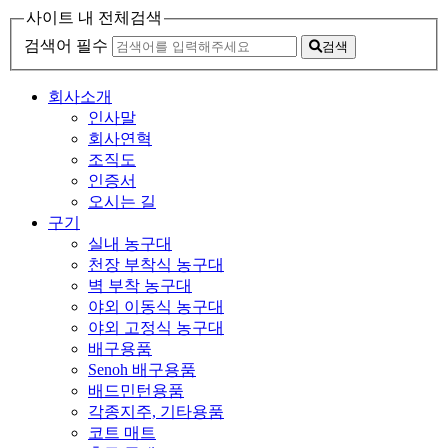
사이트 내 전체검색
검색어 필수
검색
회사소개
인사말
회사연혁
조직도
인증서
오시는 길
구기
실내 농구대
천장 부착식 농구대
벽 부착 농구대
야외 이동식 농구대
야외 고정식 농구대
배구용품
Senoh 배구용품
배드민턴용품
각종지주, 기타용품
코트 매트