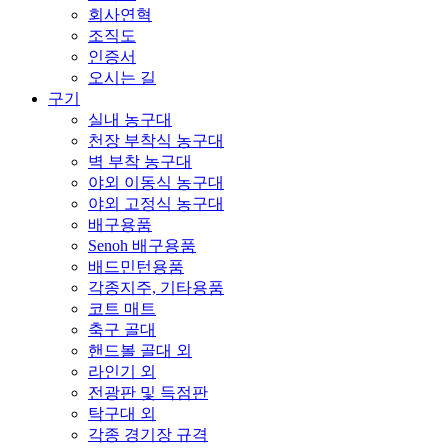
회사연혁
조직도
인증서
오시는 길
구기
실내 농구대
천장 부착식 농구대
벽 부착 농구대
야외 이동식 농구대
야외 고정식 농구대
배구용품
Senoh 배구용품
배드민턴용품
각종지주, 기타용품
코트 매트
축구 골대
핸드볼 골대 외
라인기 외
전광판 및 득점판
탁구대 외
각종 경기장 규격