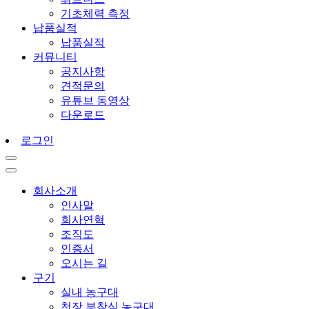
기초체력 측정
납품실적
납품실적
커뮤니티
공지사항
견적문의
유튜브 동영상
다운로드
로그인
회사소개
인사말
회사연혁
조직도
인증서
오시는 길
구기
실내 농구대
천장 부착식 농구대