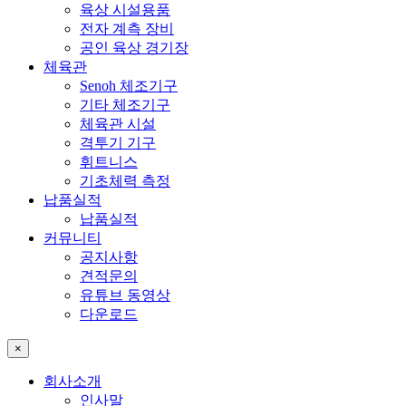
육상 시설용품
전자 계측 장비
공인 육상 경기장
체육관
Senoh 체조기구
기타 체조기구
체육관 시설
격투기 기구
휘트니스
기초체력 측정
납품실적
납품실적
커뮤니티
공지사항
견적문의
유튜브 동영상
다운로드
×
회사소개
인사말