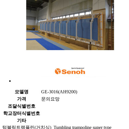
모델명
GE-3016(AH9200)
가격
문의요망
조달식별번호
학교장터식별번호
기타
텀블링트램플린(거치식) Tumbling trampoline super type