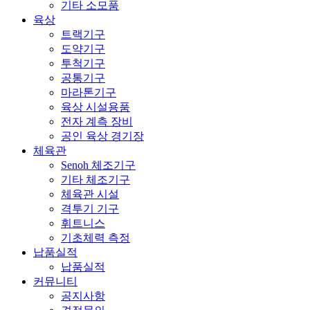
기타 소모품
육상
트랙기구
도약기구
투척기구
공통기구
마라톤기구
육상 시설용품
전자 계측 장비
공인 육상 경기장
체육관
Senoh 체조기구
기타 체조기구
체육관 시설
격투기 기구
휘트니스
기초체력 측정
납품실적
납품실적
커뮤니티
공지사항