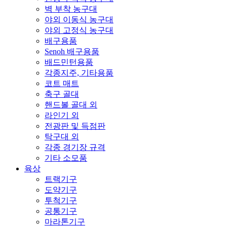
벽 부착 농구대
야외 이동식 농구대
야외 고정식 농구대
배구용품
Senoh 배구용품
배드민턴용품
각종지주, 기타용품
코트 매트
축구 골대
핸드볼 골대 외
라인기 외
전광판 및 득점판
탁구대 외
각종 경기장 규격
기타 소모품
육상
트랙기구
도약기구
투척기구
공통기구
마라톤기구