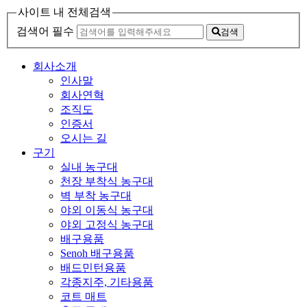
사이트 내 전체검색
검색어 필수
검색
회사소개
인사말
회사연혁
조직도
인증서
오시는 길
구기
실내 농구대
천장 부착식 농구대
벽 부착 농구대
야외 이동식 농구대
야외 고정식 농구대
배구용품
Senoh 배구용품
배드민턴용품
각종지주, 기타용품
코트 매트