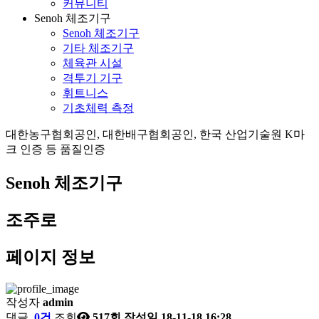
커뮤니티
Senoh 체조기구
Senoh 체조기구
기타 체조기구
체육관 시설
격투기 기구
휘트니스
기초체력 측정
대한농구협회공인, 대한배구협회공인, 한국 산업기술원 K마
크 인증 등 품질인증
Senoh 체조기구
조주로
페이지 정보
작성자
admin
댓글
0건
조회
517회
작성일
18-11-18 16:28