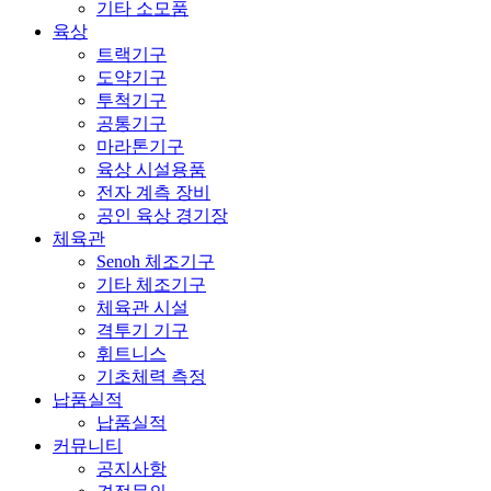
기타 소모품
육상
트랙기구
도약기구
투척기구
공통기구
마라톤기구
육상 시설용품
전자 계측 장비
공인 육상 경기장
체육관
Senoh 체조기구
기타 체조기구
체육관 시설
격투기 기구
휘트니스
기초체력 측정
납품실적
납품실적
커뮤니티
공지사항