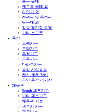
축구 골대
핸드볼 골대 외
라인기 외
전광판 및 득점판
탁구대 외
각종 경기장 규격
기타 소모품
육상
트랙기구
도약기구
투척기구
공통기구
마라톤기구
육상 시설용품
전자 계측 장비
공인 육상 경기장
체육관
Senoh 체조기구
기타 체조기구
체육관 시설
격투기 기구
휘트니스