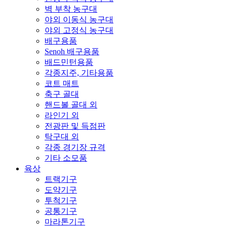
벽 부착 농구대
야외 이동식 농구대
야외 고정식 농구대
배구용품
Senoh 배구용품
배드민턴용품
각종지주, 기타용품
코트 매트
축구 골대
핸드볼 골대 외
라인기 외
전광판 및 득점판
탁구대 외
각종 경기장 규격
기타 소모품
육상
트랙기구
도약기구
투척기구
공통기구
마라톤기구