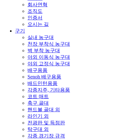
회사연혁
조직도
인증서
오시는 길
구기
실내 농구대
천장 부착식 농구대
벽 부착 농구대
야외 이동식 농구대
야외 고정식 농구대
배구용품
Senoh 배구용품
배드민턴용품
각종지주, 기타용품
코트 매트
축구 골대
핸드볼 골대 외
라인기 외
전광판 및 득점판
탁구대 외
각종 경기장 규격