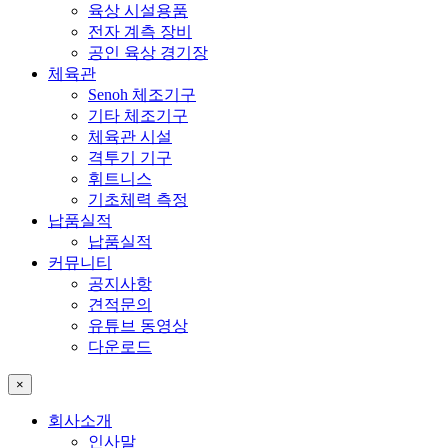
육상 시설용품
전자 계측 장비
공인 육상 경기장
체육관
Senoh 체조기구
기타 체조기구
체육관 시설
격투기 기구
휘트니스
기초체력 측정
납품실적
납품실적
커뮤니티
공지사항
견적문의
유튜브 동영상
다운로드
×
회사소개
인사말