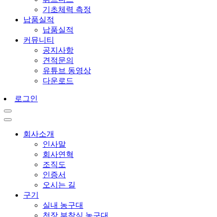
기초체력 측정
납품실적
납품실적
커뮤니티
공지사항
견적문의
유튜브 동영상
다운로드
로그인
회사소개
인사말
회사연혁
조직도
인증서
오시는 길
구기
실내 농구대
천장 부착식 농구대