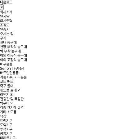
다운로드
×
회사소개
인사말
회사연혁
조직도
인증서
오시는 길
구기
실내 농구대
천장 부착식 농구대
벽 부착 농구대
야외 이동식 농구대
야외 고정식 농구대
배구용품
Senoh 배구용품
배드민턴용품
각종지주, 기타용품
코트 매트
축구 골대
핸드볼 골대 외
라인기 외
전광판 및 득점판
탁구대 외
각종 경기장 규격
기타 소모품
육상
트랙기구
도약기구
투척기구
공통기구
마라톤기구