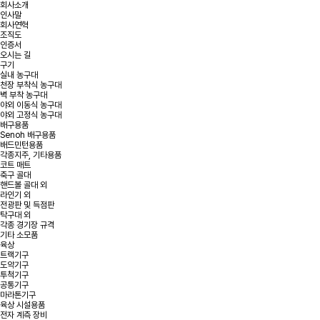
회사소개
인사말
회사연혁
조직도
인증서
오시는 길
구기
실내 농구대
천장 부착식 농구대
벽 부착 농구대
야외 이동식 농구대
야외 고정식 농구대
배구용품
Senoh 배구용품
배드민턴용품
각종지주, 기타용품
코트 매트
축구 골대
핸드볼 골대 외
라인기 외
전광판 및 득점판
탁구대 외
각종 경기장 규격
기타 소모품
육상
트랙기구
도약기구
투척기구
공통기구
마라톤기구
육상 시설용품
전자 계측 장비