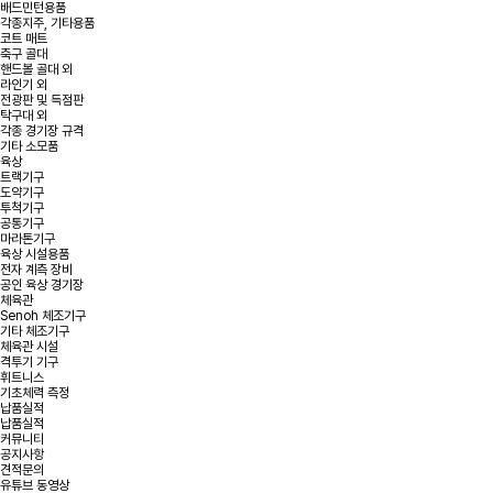
배드민턴용품
각종지주, 기타용품
코트 매트
축구 골대
핸드볼 골대 외
라인기 외
전광판 및 득점판
탁구대 외
각종 경기장 규격
기타 소모품
육상
트랙기구
도약기구
투척기구
공통기구
마라톤기구
육상 시설용품
전자 계측 장비
공인 육상 경기장
체육관
Senoh 체조기구
기타 체조기구
체육관 시설
격투기 기구
휘트니스
기초체력 측정
납품실적
납품실적
커뮤니티
공지사항
견적문의
유튜브 동영상