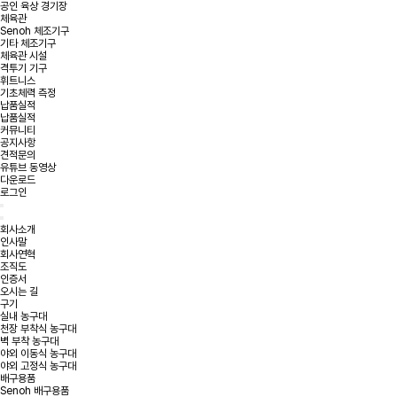
공인 육상 경기장
체육관
Senoh 체조기구
기타 체조기구
체육관 시설
격투기 기구
휘트니스
기초체력 측정
납품실적
납품실적
커뮤니티
공지사항
견적문의
유튜브 동영상
다운로드
로그인
회사소개
인사말
회사연혁
조직도
인증서
오시는 길
구기
실내 농구대
천장 부착식 농구대
벽 부착 농구대
야외 이동식 농구대
야외 고정식 농구대
배구용품
Senoh 배구용품