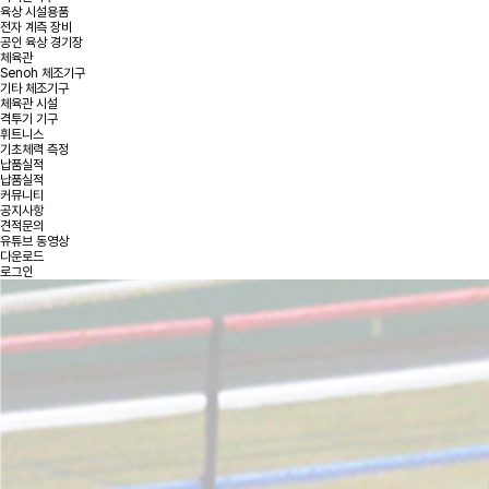
육상 시설용품
전자 계측 장비
공인 육상 경기장
체육관
Senoh 체조기구
기타 체조기구
체육관 시설
격투기 기구
휘트니스
기초체력 측정
납품실적
납품실적
커뮤니티
공지사항
견적문의
유튜브 동영상
다운로드
로그인