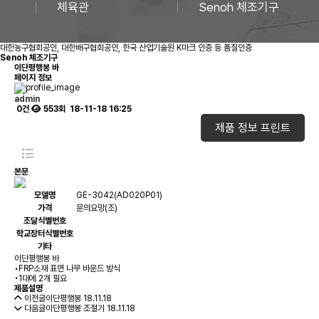
체육관
Senoh 체조기구
대한농구협회공인, 대한배구협회공인, 한국 산업기술원 K마크 인증 등 품질인증
Senoh 체조기구
이단평행봉 바
페이지 정보
admin
0건
553회
18-11-18 16:25
제품 정보 프린트
본문
모델명
GE-3042(AD020P01)
가격
문의요망(조)
조달식별번호
학교장터식별번호
기타
이단평행봉 바
•FRP소재 표면 나무 바운드 방식
•1대에 2개 필요
제품설명
이전글
이단평행봉
18.11.18
다음글
이단평행봉 조절기
18.11.18