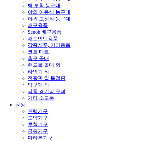
벽 부착 농구대
야외 이동식 농구대
야외 고정식 농구대
배구용품
Senoh 배구용품
배드민턴용품
각종지주, 기타용품
코트 매트
축구 골대
핸드볼 골대 외
라인기 외
전광판 및 득점판
탁구대 외
각종 경기장 규격
기타 소모품
육상
트랙기구
도약기구
투척기구
공통기구
마라톤기구