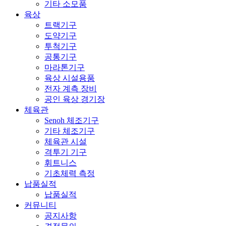
기타 소모품
육상
트랙기구
도약기구
투척기구
공통기구
마라톤기구
육상 시설용품
전자 계측 장비
공인 육상 경기장
체육관
Senoh 체조기구
기타 체조기구
체육관 시설
격투기 기구
휘트니스
기초체력 측정
납품실적
납품실적
커뮤니티
공지사항