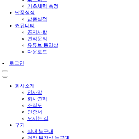
기초체력 측정
납품실적
납품실적
커뮤니티
공지사항
견적문의
유튜브 동영상
다운로드
로그인
회사소개
인사말
회사연혁
조직도
인증서
오시는 길
구기
실내 농구대
천장 부착식 농구대