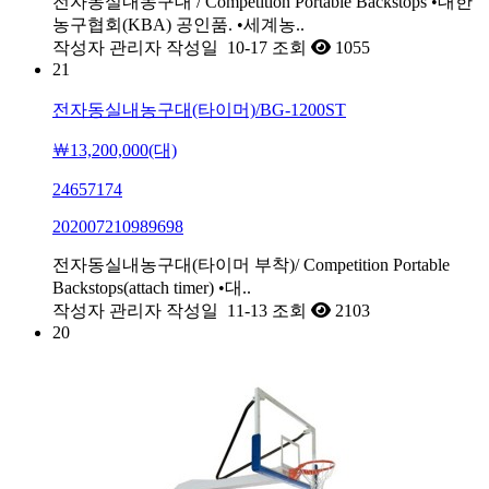
전자동실내농구대 / Competition Portable Backstops •대한
농구협회(KBA) 공인품. •세계농..
작성자
관리자
작성일
10-17
조회
1055
21
전자동실내농구대(타이머)/BG-1200ST
￦13,200,000(대)
24657174
202007210989698
전자동실내농구대(타이머 부착)/ Competition Portable
Backstops(attach timer) •대..
작성자
관리자
작성일
11-13
조회
2103
20