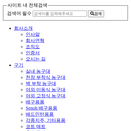
사이트 내 전체검색
검색어 필수
검색
회사소개
인사말
회사연혁
조직도
인증서
오시는 길
구기
실내 농구대
천장 부착식 농구대
벽 부착 농구대
야외 이동식 농구대
야외 고정식 농구대
배구용품
Senoh 배구용품
배드민턴용품
각종지주, 기타용품
코트 매트