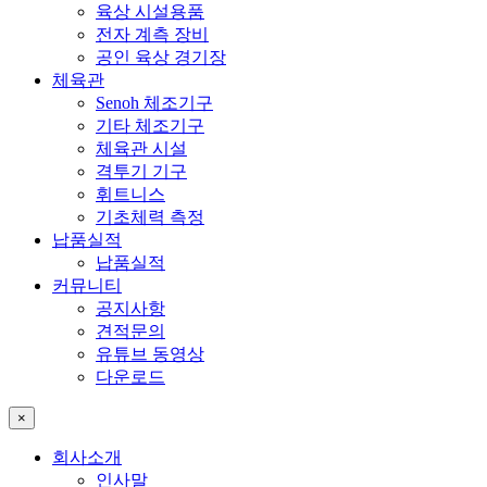
육상 시설용품
전자 계측 장비
공인 육상 경기장
체육관
Senoh 체조기구
기타 체조기구
체육관 시설
격투기 기구
휘트니스
기초체력 측정
납품실적
납품실적
커뮤니티
공지사항
견적문의
유튜브 동영상
다운로드
×
회사소개
인사말