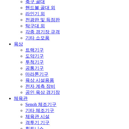
축구 골대
핸드볼 골대 외
라인기 외
전광판 및 득점판
탁구대 외
각종 경기장 규격
기타 소모품
육상
트랙기구
도약기구
투척기구
공통기구
마라톤기구
육상 시설용품
전자 계측 장비
공인 육상 경기장
체육관
Senoh 체조기구
기타 체조기구
체육관 시설
격투기 기구
휘트니스