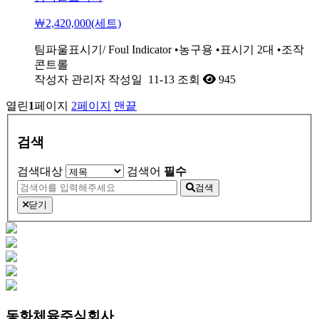
￦2,420,000(세트)
팀파울표시기/ Foul Indicator •농구용 •표시기 2대 •조작
콘트롤
작성자
관리자
작성일
11-13
조회
945
열린
1
페이지
2
페이지
맨끝
검색
검색대상
검색어
필수
검색
닫기
동화체육주식회사