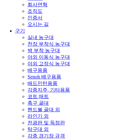
회사연혁
조직도
인증서
오시는 길
구기
실내 농구대
천장 부착식 농구대
벽 부착 농구대
야외 이동식 농구대
야외 고정식 농구대
배구용품
Senoh 배구용품
배드민턴용품
각종지주, 기타용품
코트 매트
축구 골대
핸드볼 골대 외
라인기 외
전광판 및 득점판
탁구대 외
각종 경기장 규격