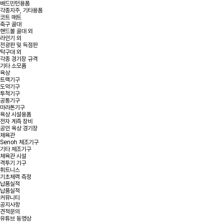
배드민턴용품
각종지주, 기타용품
코트 매트
축구 골대
핸드볼 골대 외
라인기 외
전광판 및 득점판
탁구대 외
각종 경기장 규격
기타 소모품
육상
트랙기구
도약기구
투척기구
공통기구
마라톤기구
육상 시설용품
전자 계측 장비
공인 육상 경기장
체육관
Senoh 체조기구
기타 체조기구
체육관 시설
격투기 기구
휘트니스
기초체력 측정
납품실적
납품실적
커뮤니티
공지사항
견적문의
유튜브 동영상