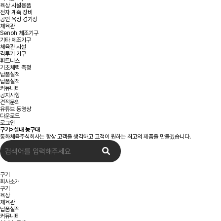
육상 시설용품
전자 계측 장비
공인 육상 경기장
체육관
Senoh 체조기구
기타 체조기구
체육관 시설
격투기 기구
휘트니스
기초체력 측정
납품실적
납품실적
커뮤니티
공지사항
견적문의
유튜브 동영상
다운로드
로그인
구기>실내 농구대
동화체육주식회사는 항상 고객을 생각하고 고객이 원하는 최고의 제품을 만들겠습니다.
구기
회사소개
구기
육상
체육관
납품실적
커뮤니티