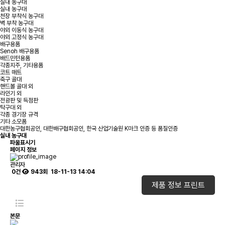
실내 농구대
실내 농구대
천장 부착식 농구대
벽 부착 농구대
야외 이동식 농구대
야외 고정식 농구대
배구용품
Senoh 배구용품
배드민턴용품
각종지주, 기타용품
코트 매트
축구 골대
핸드볼 골대 외
라인기 외
전광판 및 득점판
탁구대 외
각종 경기장 규격
기타 소모품
대한농구협회공인, 대한배구협회공인, 한국 산업기술원 K마크 인증 등 품질인증
실내 농구대
파울표시기
페이지 정보
관리자
0건
943회
18-11-13 14:04
제품 정보 프린트
본문