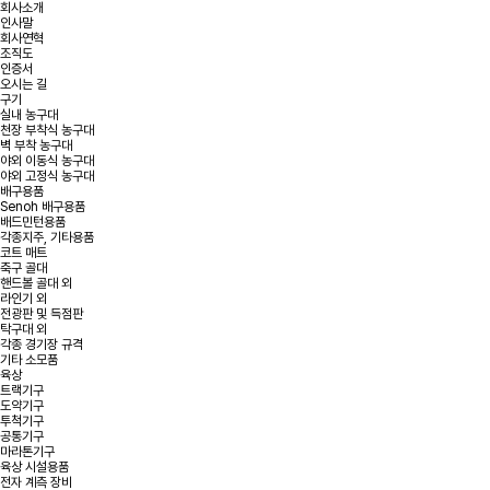
회사소개
인사말
회사연혁
조직도
인증서
오시는 길
구기
실내 농구대
천장 부착식 농구대
벽 부착 농구대
야외 이동식 농구대
야외 고정식 농구대
배구용품
Senoh 배구용품
배드민턴용품
각종지주, 기타용품
코트 매트
축구 골대
핸드볼 골대 외
라인기 외
전광판 및 득점판
탁구대 외
각종 경기장 규격
기타 소모품
육상
트랙기구
도약기구
투척기구
공통기구
마라톤기구
육상 시설용품
전자 계측 장비