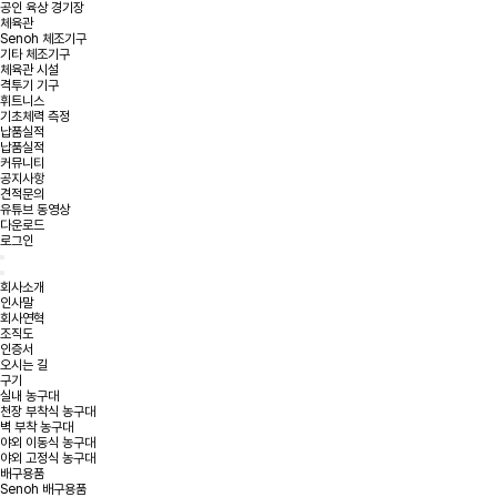
공인 육상 경기장
체육관
Senoh 체조기구
기타 체조기구
체육관 시설
격투기 기구
휘트니스
기초체력 측정
납품실적
납품실적
커뮤니티
공지사항
견적문의
유튜브 동영상
다운로드
로그인
회사소개
인사말
회사연혁
조직도
인증서
오시는 길
구기
실내 농구대
천장 부착식 농구대
벽 부착 농구대
야외 이동식 농구대
야외 고정식 농구대
배구용품
Senoh 배구용품