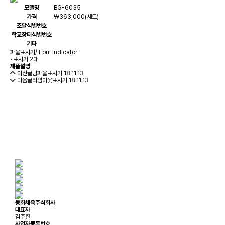
모델명
BG-6035
가격
￦363,000(세트)
조달식별번호
학교장터식별번호
기타
파울표시기/ Foul Indicator
•표시기 2대
제품설명
이전글
팀파울표시기
18.11.13
다음글
타임아웃표시기
18.11.13
동화체육주식회사
대표자
김주한
사업자등록번호