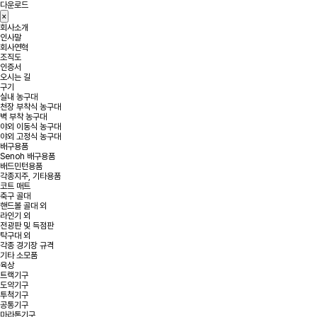
다운로드
×
회사소개
인사말
회사연혁
조직도
인증서
오시는 길
구기
실내 농구대
천장 부착식 농구대
벽 부착 농구대
야외 이동식 농구대
야외 고정식 농구대
배구용품
Senoh 배구용품
배드민턴용품
각종지주, 기타용품
코트 매트
축구 골대
핸드볼 골대 외
라인기 외
전광판 및 득점판
탁구대 외
각종 경기장 규격
기타 소모품
육상
트랙기구
도약기구
투척기구
공통기구
마라톤기구