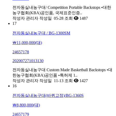
전자동실내농구대/ Competition Portable Backstops •대한
농구협회(KBA)공인품, 국제표준인증..
작성자
관리자
작성일
05-28
조회
1487
17
전자동실내농구대 / BG-1300SM
￦11,000,000(대)
24657178
202007271013130
전자동실내농구대 Custom Made Basketball Backstops •대
한농구협회(KBA)공인품 •특허제 1..
작성자
관리자
작성일
11-13
조회
1427
16
전자동실내농구대(바퀴고정)/BG-1360S
￦8,800,000(대)
24657179