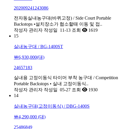
202009241243086
전자동실내농구대(바퀴고정) / Side Court Portable
Backstops •설치장소가 협소할때 이동 및 접..
작성자
관리자
작성일
11-13
조회
1619
15
실내농구대 / BG-1400ST
￦6,930,000(대)
24657183
실내용 고정이동식 타이머 부착 농구대 / Competition
Portable Backstops • 실내 고정이동식..
작성자
관리자
작성일
05-27
조회
1930
14
실내농구대(고정이동식) / DBG-1400S
￦4,290,000 (대)
25486849