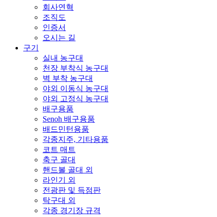
회사연혁
조직도
인증서
오시는 길
구기
실내 농구대
천장 부착식 농구대
벽 부착 농구대
야외 이동식 농구대
야외 고정식 농구대
배구용품
Senoh 배구용품
배드민턴용품
각종지주, 기타용품
코트 매트
축구 골대
핸드볼 골대 외
라인기 외
전광판 및 득점판
탁구대 외
각종 경기장 규격