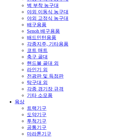
벽 부착 농구대
야외 이동식 농구대
야외 고정식 농구대
배구용품
Senoh 배구용품
배드민턴용품
각종지주, 기타용품
코트 매트
축구 골대
핸드볼 골대 외
라인기 외
전광판 및 득점판
탁구대 외
각종 경기장 규격
기타 소모품
육상
트랙기구
도약기구
투척기구
공통기구
마라톤기구