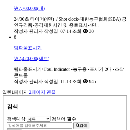
￦7,700,000(대)
24/30초 타이머(4면) / Shot clock•대한농구협회(KBA) 공
인규격품•공격제한시간 밎 종료표시•4면..
작성자
관리자
작성일
07-14
조회
30
8
팀파울표시기
￦2,420,000(세트)
팀파울표시기/ Foul Indicator •농구용 •표시기 2대 •조작
콘트롤
작성자
관리자
작성일
11-13
조회
945
열린
1
페이지
2
페이지
맨끝
검색
검색대상
검색어
필수
검색