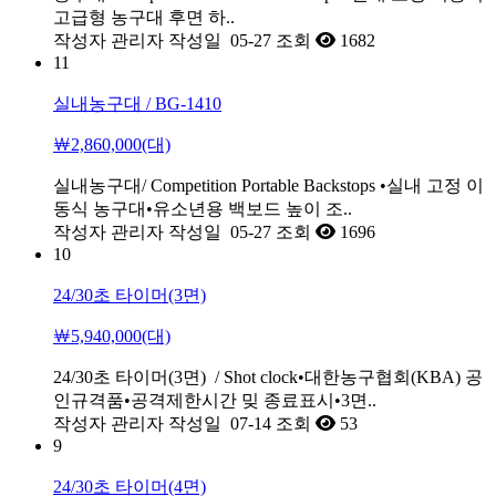
고급형 농구대 후면 하..
작성자
관리자
작성일
05-27
조회
1682
11
실내농구대 / BG-1410
￦2,860,000(대)
실내농구대/ Competition Portable Backstops •실내 고정 이
동식 농구대•유소년용 백보드 높이 조..
작성자
관리자
작성일
05-27
조회
1696
10
24/30초 타이머(3면)
￦5,940,000(대)
24/30초 타이머(3면) / Shot clock•대한농구협회(KBA) 공
인규격품•공격제한시간 밎 종료표시•3면..
작성자
관리자
작성일
07-14
조회
53
9
24/30초 타이머(4면)