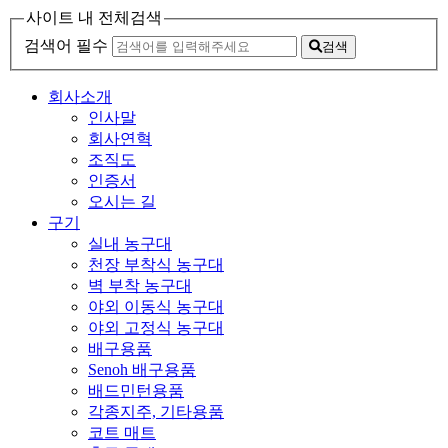
사이트 내 전체검색
검색어 필수
검색
회사소개
인사말
회사연혁
조직도
인증서
오시는 길
구기
실내 농구대
천장 부착식 농구대
벽 부착 농구대
야외 이동식 농구대
야외 고정식 농구대
배구용품
Senoh 배구용품
배드민턴용품
각종지주, 기타용품
코트 매트