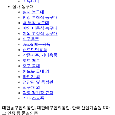
커뮤니티
실내 농구대
실내 농구대
천장 부착식 농구대
벽 부착 농구대
야외 이동식 농구대
야외 고정식 농구대
배구용품
Senoh 배구용품
배드민턴용품
각종지주, 기타용품
코트 매트
축구 골대
핸드볼 골대 외
라인기 외
전광판 및 득점판
탁구대 외
각종 경기장 규격
기타 소모품
대한농구협회공인, 대한배구협회공인, 한국 산업기술원 K마
크 인증 등 품질인증