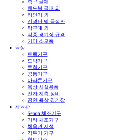
축구 골대
핸드볼 골대 외
라인기 외
전광판 및 득점판
탁구대 외
각종 경기장 규격
기타 소모품
육상
트랙기구
도약기구
투척기구
공통기구
마라톤기구
육상 시설용품
전자 계측 장비
공인 육상 경기장
체육관
Senoh 체조기구
기타 체조기구
체육관 시설
격투기 기구
휘트니스