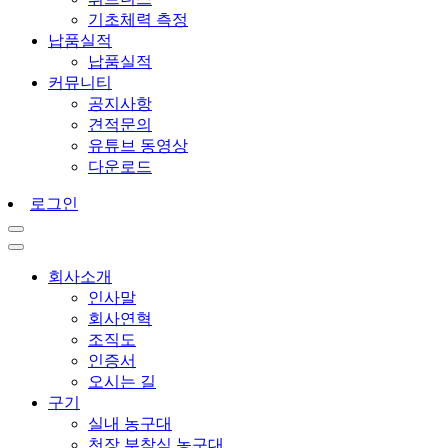
기초체력 측정
납품실적
납품실적
커뮤니티
공지사항
견적문의
유튜브 동영상
다운로드
로그인
회사소개
인사말
회사연혁
조직도
인증서
오시는 길
구기
실내 농구대
천장 부착식 농구대