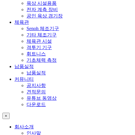
육상 시설용품
전자 계측 장비
공인 육상 경기장
체육관
Senoh 체조기구
기타 체조기구
체육관 시설
격투기 기구
휘트니스
기초체력 측정
납품실적
납품실적
커뮤니티
공지사항
견적문의
유튜브 동영상
다운로드
×
회사소개
인사말