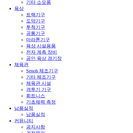
기타 소모품
육상
트랙기구
도약기구
투척기구
공통기구
마라톤기구
육상 시설용품
전자 계측 장비
공인 육상 경기장
체육관
Senoh 체조기구
기타 체조기구
체육관 시설
격투기 기구
휘트니스
기초체력 측정
납품실적
납품실적
커뮤니티
공지사항